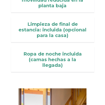
planta baja
Limpieza de final de
Caractéristiques : 1 lit double
estancia: incluida (opcional
(140) + 1 lit simple en mezzanine,
para la casa)
salle-de-bain privée.
Les + : Balcon vue montagne,
Ropa de noche incluida
mezzanine, idéal pour Couple (+ 1
(camas hechas a la
enfant).
llegada)
Pour 2 à 3 personnes
Quantité : 4 chambres de ce
type
Prix : à partir de 89,00€
soit
44,50€ / pers. et par nuit