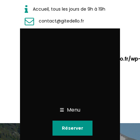
Accueil, tous les jours de 9h à 19h
contact@gitedello.fr
Warning
: Undefined array key
"sub_menu_items_align" in
/home/wgitedellofr/www/www.gitedello.fr/wp
content/plugins/designthemes-core-
features/custom-post-
types/header/shortcodes/mega-
menu.php
on line
123
Menu
Réserver