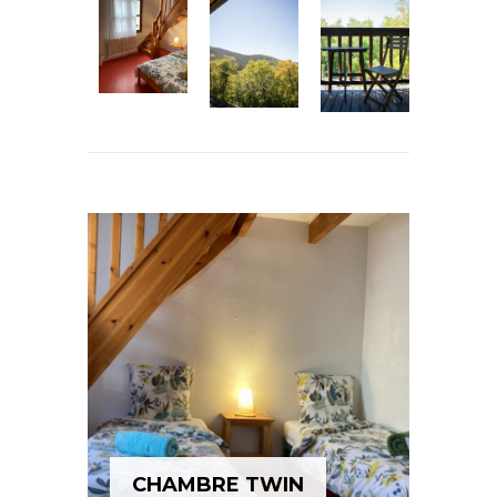
Les + : chambre spacieuse et
discrète, possibilité d’ajout d’un lit
parapluie
Pour 1 à 2 personnes
Quantité : 1 chambre de ce
type
Prix : à partir de 69,00€
(solo),
89,00€
(duo)
Réserver
CHAMBRE TWIN