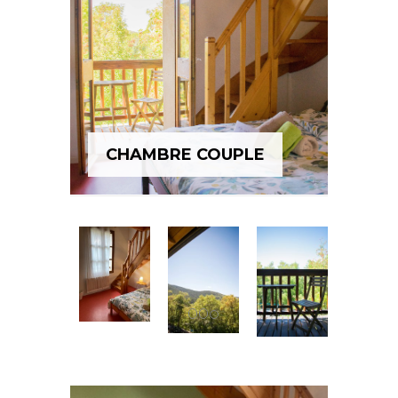
Réserver
Caractéristiques : 1 lit double 140
CHAMBRE COUPLE
cm +1 lit superposé en mezzanine,
salle-de-bain privée
Les + : Chambre spacieuse, ajout
possible d’un lit parapluie
Pour les familles de 4 personnes
Quantité : 3 Chambres de ce type
Prix : à partir de 159€
soit 39.75€ /
pers. et par nuit