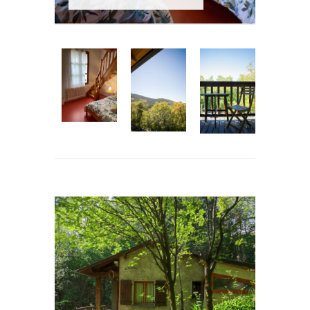
Caractéristiques : 1 chambre
avec 1 lit double en 160 + 1
chambre cabine avec un lit 140,
salle-de-bain et WC séparés.
Les + : Terrasse et jardin vue
nature et forêt.
Pour 2 à 4 personnes
Petit-déjeuner & Ménage
non
inclus
(Option possible)
Prix : à partir de 90,00€ / nuit
Réserver