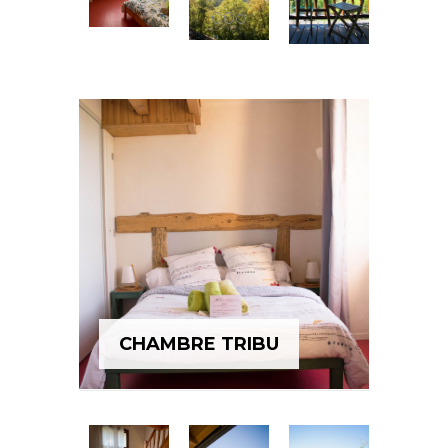
d’un lit parapluie
Pour 5 personnes
Quantité : 1 chambre de ce
type
Prix : à partir de 192,00€
soit
38,40€ / pers. et par nuit
Réserver
CHAMBRE TRIBU
Caractéristiques : 2 lits simples
(80), salle-de-bain privée en
mezzanine.