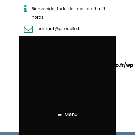
Bienvenido, todos los días de 9 a 19
horas.
contact@gitedello.fr
Warning
: Undefined array key
"sub_menu_items_align" in
/home/wgitedellofr/www/www.gitedello.fr/wp
content/plugins/designthemes-core-
features/custom-post-
types/header/shortcodes/mega-
menu.php
on line
123
Menu
Reservar