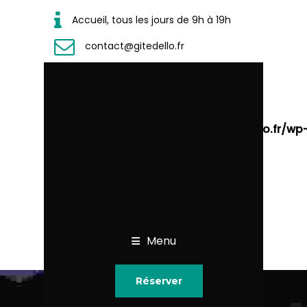
Accueil, tous les jours de 9h à 19h
contact@gitedello.fr
Warning
: Undefined array key
"sub_menu_items_align" in
/home/wgitedellofr/www/www.gitedello.fr/wp
content/plugins/designthemes-core-
features/custom-post-
types/header/shortcodes/mega-
menu.php
on line
123
Menu
Réserver