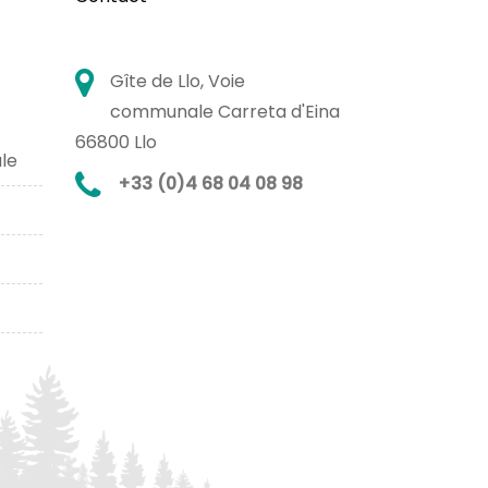
Gîte de Llo, Voie
communale Carreta d'Eina
66800 Llo
le
+33 (0)4 68 04 08 98