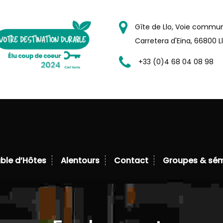
Gîte de Llo, Voie commu
Carretera d'Eina, 66800 L
+33 (0)4 68 04 08 98
_items_align" in
/home/wgitedellofr/www/www.gitedell
eatures/custom-post-types/header/shortcodes/meg
ble d’Hôtes
Alentours
Contact
Groupes & sém