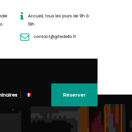
nale
Accueil, tous les jours de 9h à
lo
19h
contact@gitedello.fr
o.fr/wp-
a-menu.php
on line
123
inaires
Réserver