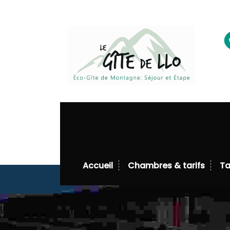
Warning
: Undefined array key "sub_menu
content/plugins/designthemes-core-f
Accueil
Chambres & tarifs
Ta